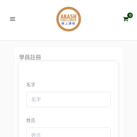
跳
至
主
要
內
容
學員註冊
名字
姓氏