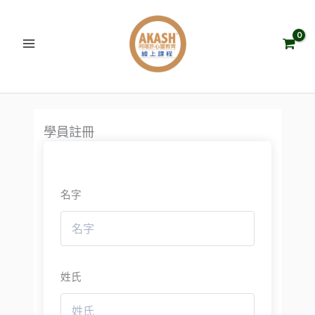
跳
至
主
要
內
容
學員註冊
名字
姓氏