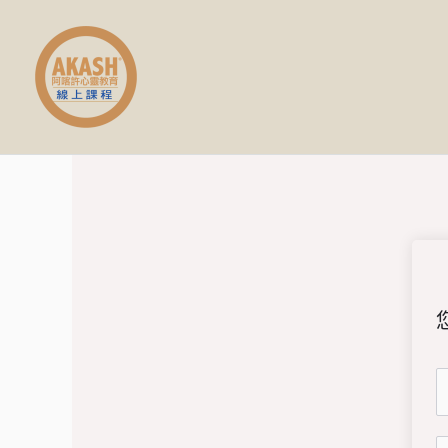
跳
至
主
要
內
容