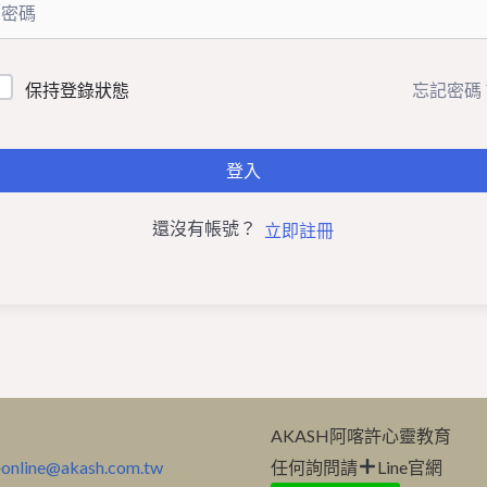
忘記密碼
保持登錄狀態
登入
還沒有帳號？
立即註冊
紹
AKASH阿喀許心靈教育
件
online@akash.com.tw
任何詢問請
Line官網