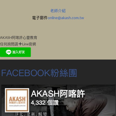
老師介紹
電子郵件
online@akash.com.tw
AKASH阿喀許心靈教育
任何詢問請
Line官網