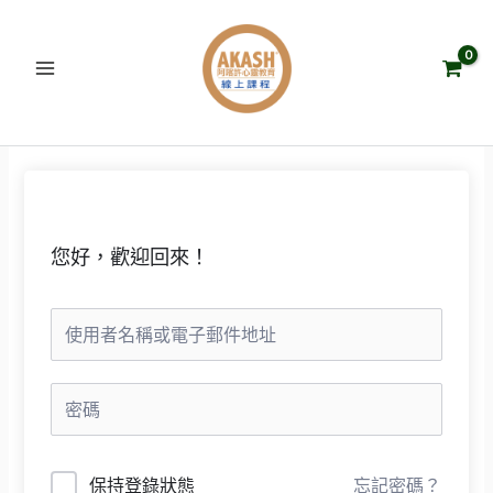
跳
至
主
要
內
容
您好，歡迎回來！
保持登錄狀態
忘記密碼？