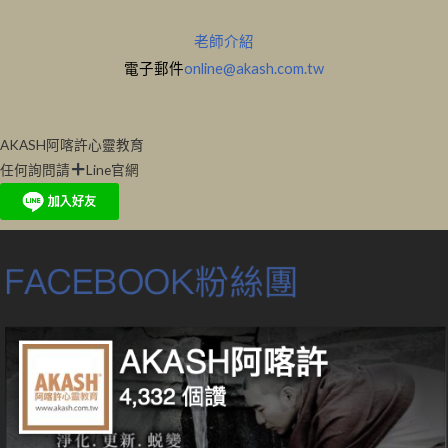
老師介紹
電子郵件
online@akash.com.tw
AKASH阿喀許心靈教育
任何詢問請
Line官網