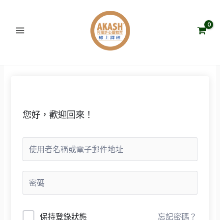
跳
至
主
要
內
容
您好，歡迎回來！
保持登錄狀態
忘記密碼？