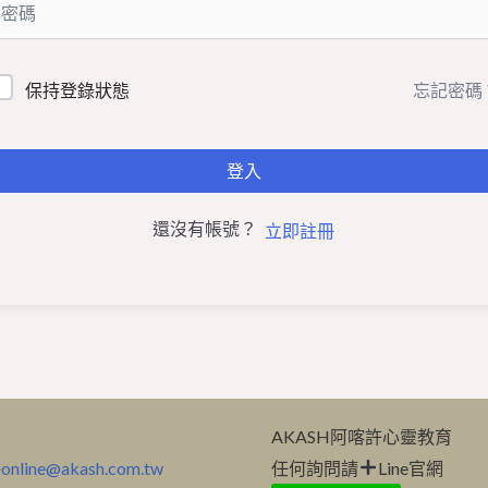
忘記密碼
保持登錄狀態
登入
還沒有帳號？
立即註冊
紹
AKASH阿喀許心靈教育
件
online@akash.com.tw
任何詢問請
Line官網