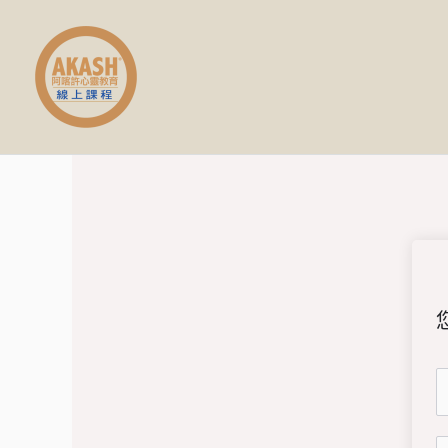
跳
至
主
要
內
容