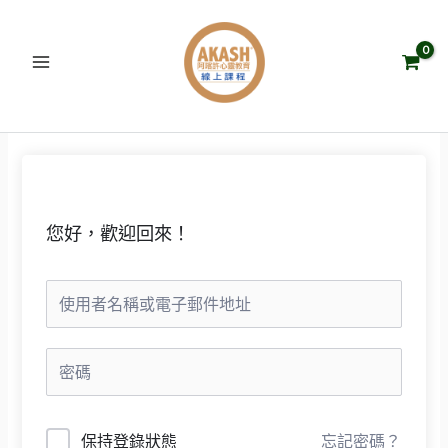
跳
至
主
要
內
容
您好，歡迎回來！
保持登錄狀態
忘記密碼？